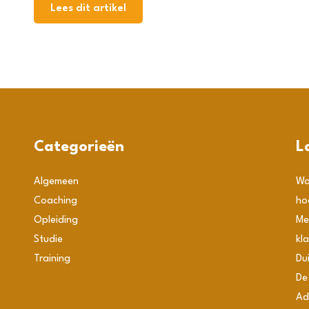
Lees dit artikel
Categorieën
L
Algemeen
Wa
Coaching
ho
Opleiding
Me
Studie
kl
Training
Du
De
Ad