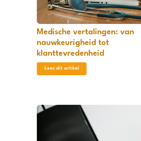
Medische vertalingen: van
nauwkeurigheid tot
klanttevredenheid
Lees dit artikel