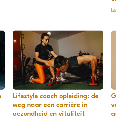
Le
n
Lifestyle coach opleiding: de
G
weg naar een carrière in
v
gezondheid en vitaliteit
g