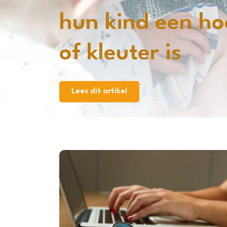
hun kind een h
of kleuter is
Lees dit artikel