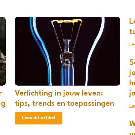
L
t
Le
S
j
h
r
Verlichting in jouw leven:
j
ag
tips, trends en toepassingen
Le
Lees dit artikel
W
v