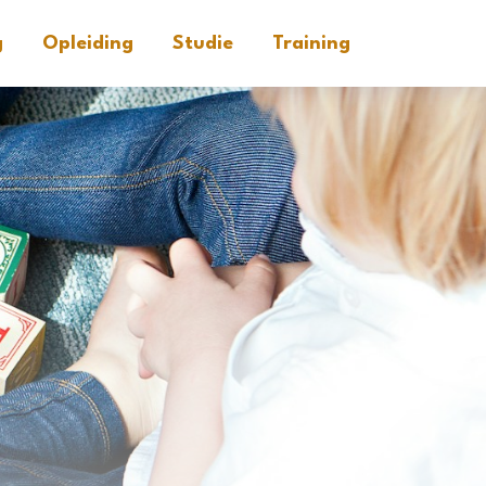
g
Opleiding
Studie
Training