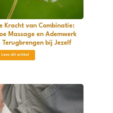
e Kracht van Combinatie:
oe Massage en Ademwerk
e Terugbrengen bij Jezelf
Lees dit artikel