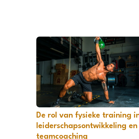
De rol van fysieke training i
leiderschapsontwikkeling en
teamcoaching