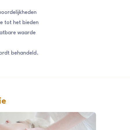
woordelijkheden
e tot het bieden
hatbare waarde
n
wordt behandeld.
ie