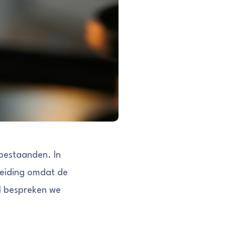
abestaanden. In
leiding omdat de
el bespreken we