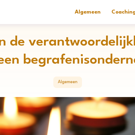
Algemeen
Coachin
ijn de verantwoordelij
een begrafenisonder
Algemeen