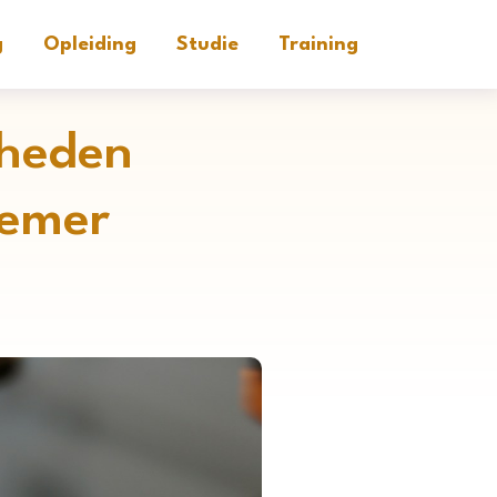
g
Opleiding
Studie
Training
kheden
nemer