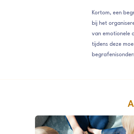
Kortom, een beg
bij het organise
van emotionele 
tijdens deze moei
begrafenisondern
A