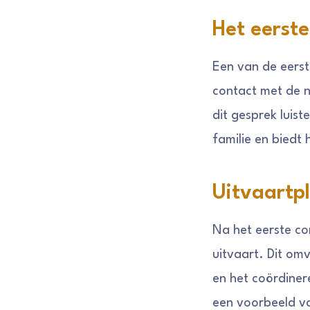
Het eerste
Een van de eerst
contact met de n
dit gesprek luis
familie en biedt h
Uitvaartp
Na het eerste c
uitvaart. Dit om
en het coördinere
een voorbeeld va