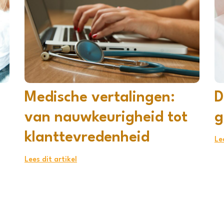
Medische vertalingen:
D
d
van nauwkeurigheid tot
g
klanttevredenheid
Le
Lees dit artikel