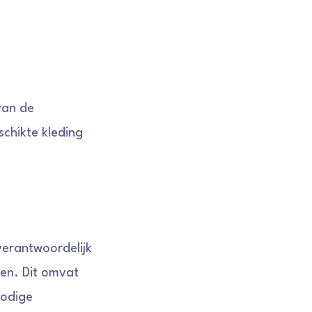
van de
chikte kleding
verantwoordelijk
den. Dit omvat
nodige