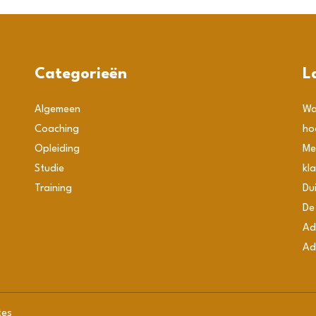
Categorieën
L
Algemeen
Wa
Coaching
ho
Opleiding
Me
Studie
kl
Training
Du
De
Ad
Ad
tes