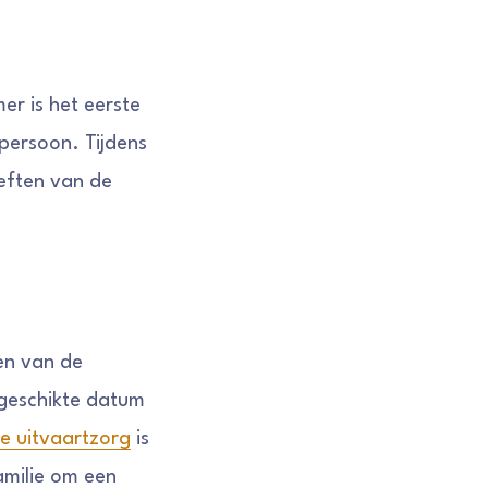
r is het eerste
persoon. Tijdens
eften van de
en van de
 geschikte datum
 uitvaartzorg
is
amilie om een